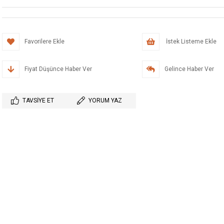
Favorilere Ekle
İstek Listeme Ekle
Fiyat Düşünce Haber Ver
Gelince Haber Ver
TAVSIYE ET
YORUM YAZ