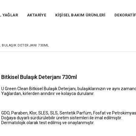
L YAĞLAR
AKTARİYE
KİŞİSEL BAKIM ÜRÜNLERİ
DEKORATİ
L BULAŞIK DETERJANI 730ML
Bitkisel Bulaşık Deterjanı 730ml
U Green Clean Bitkisel Bulaşık Deterjanı, bulaşıklarınızın ve aynı zama
Yağlardan, kirlerden arındırır ve kolayca durulanır.
GDO, Paraben, Klor, SLES, SLS, Sentetik Parfüm, Fosfat ve Petrokimyasal
Doğaya duyarlı sürdürülebilir üretim sistemleri ile imal edilmiştir.
Dermatolojik olarak test edilmiş ve onaylanmıştır.