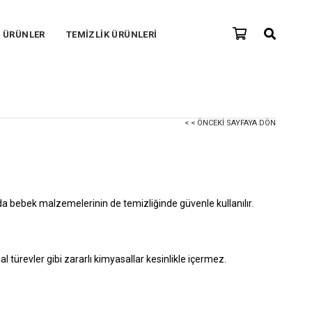
F ÜRÜNLER
TEMİZLİK ÜRÜNLERİ
< < ÖNCEKI SAYFAYA DÖN
nda bebek malzemelerinin de temizliğinde güvenle kullanılır.
 türevler gibi zararlı kimyasallar
kesinlikle
içermez.