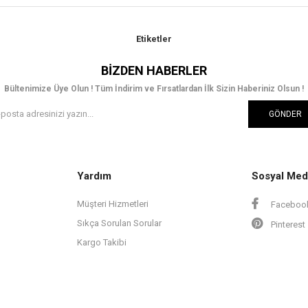
Etiketler
BIZDEN HABERLER
Bültenimize Üye Olun ! Tüm İndirim ve Fırsatlardan İlk Sizin Haberiniz Olsun !
GÖNDER
Yardım
Sosyal Med
Müşteri Hizmetleri
Faceboo
Sıkça Sorulan Sorular
Pinterest
Kargo Takibi