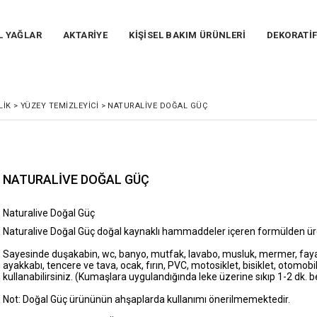
L YAĞLAR
AKTARİYE
KİŞİSEL BAKIM ÜRÜNLERİ
DEKORATİ
LIK
>
YÜZEY TEMIZLEYICI
>
NATURALİVE DOĞAL GÜÇ
NATURALİVE DOĞAL GÜÇ
Naturalive Doğal Güç
Naturalive Doğal Güç doğal kaynaklı hammaddeler içeren formülden üret
Sayesinde duşakabin, wc, banyo, mutfak, lavabo, musluk, mermer, fayans
ayakkabı, tencere ve tava, ocak, fırın, PVC, motosiklet, bisiklet, otomob
kullanabilirsiniz. (Kumaşlara uygulandığında leke üzerine sıkıp 1-2 dk. b
Not: Doğal Güç ürününün ahşaplarda kullanımı önerilmemektedir.