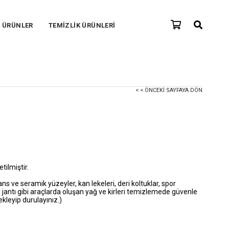
F ÜRÜNLER
TEMİZLİK ÜRÜNLERİ
< < ÖNCEKI SAYFAYA DÖN
ilmiştir.
 ve seramik yüzeyler, kan lekeleri, deri koltuklar, spor
il jantı gibi araçlarda oluşan yağ ve kirleri temizlemede güvenle
ekleyip durulayınız.)