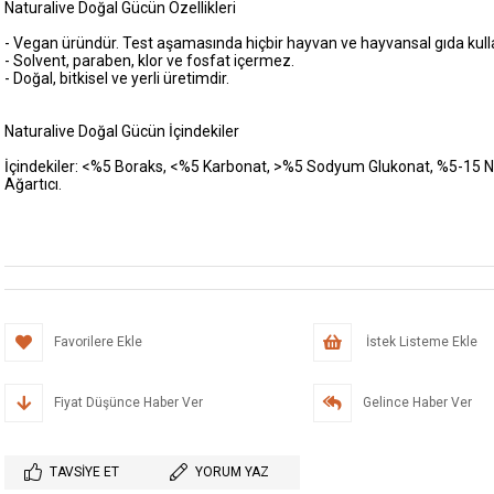
Naturalive Doğal Gücün Özellikleri
- Vegan üründür. Test aşamasında hiçbir hayvan ve hayvansal gıda kull
- Solvent, paraben, klor ve fosfat içermez.
- Doğal, bitkisel ve yerli üretimdir.
Naturalive Doğal Gücün İçindekiler
İçindekiler: <%5 Boraks, <%5 Karbonat, >%5 Sodyum Glukonat, %5-15 Non
Ağartıcı.
Favorilere Ekle
İstek Listeme Ekle
Fiyat Düşünce Haber Ver
Gelince Haber Ver
TAVSIYE ET
YORUM YAZ